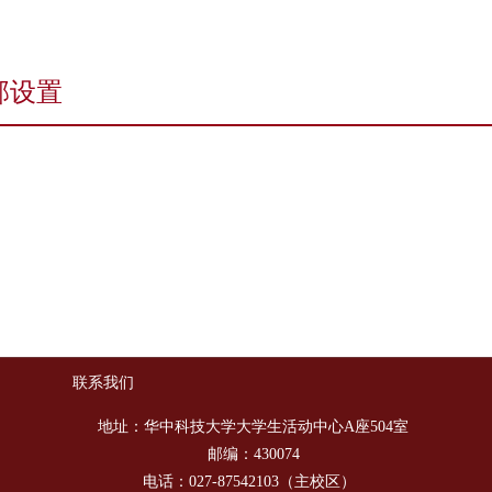
部设置
联系我们
地址：华中科技大学大学生活动中心A座504室
邮编：430074
电话：027-87542103（主校区）